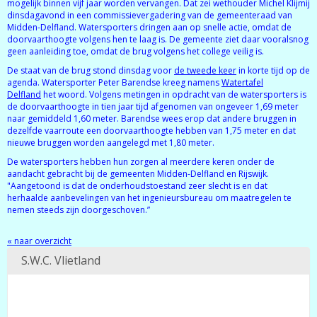
mogelijk binnen vijf jaar worden vervangen. Dat zei wethouder Michel Klijmij
dinsdagavond in een commissievergadering van de gemeenteraad van
Midden-Delfland. Watersporters dringen aan op snelle actie, omdat de
doorvaarthoogte volgens hen te laag is. De gemeente ziet daar vooralsnog
geen aanleiding toe, omdat de brug volgens het college veilig is.
De staat van de brug stond dinsdag voor
de tweede keer
in korte tijd op de
agenda. Watersporter Peter Barendse kreeg namens
Watertafel
Delfland
het woord. Volgens metingen in opdracht van de watersporters is
de doorvaarthoogte in tien jaar tijd afgenomen van ongeveer 1,69 meter
naar gemiddeld 1,60 meter. Barendse wees erop dat andere bruggen in
dezelfde vaarroute een doorvaarthoogte hebben van 1,75 meter en dat
nieuwe bruggen worden aangelegd met 1,80 meter.
De watersporters hebben hun zorgen al meerdere keren onder de
aandacht gebracht bij de gemeenten Midden-Delfland en Rijswijk.
"Aangetoond is dat de onderhoudstoestand zeer slecht is en dat
herhaalde aanbevelingen van het ingenieursbureau om maatregelen te
nemen steeds zijn doorgeschoven.”
« naar overzicht
S.W.C. Vlietland